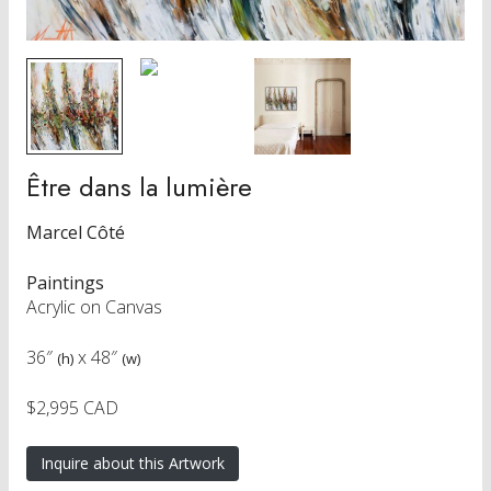
Être dans la lumière
Marcel Côté
Paintings
Acrylic on Canvas
36″
x
48″
(h)
(w)
$2,995 CAD
Inquire about this Artwork